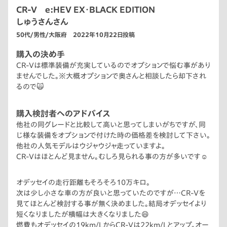
CR-V e:HEV EX・BLACK EDITION
しゅうさんさん
50代/男性/大阪府 2022年10月22日投稿
購入の決め手
CR-Vは標準装備が充実しているのでオプションで悩む事があり
ませんでした。※大概オプションで奥さんと相談したら却下され
るので🙀
購入検討者へのアドバイス
他社の同グレードと比較して高いと思ってしまいがちですが、同
じ様な装備をオプションで付けた時の価格差を検討して下さい。
他社の人気モデルはウジャウジャ走っていますよ。
CR-Vはほとんど見ません。むしろ見られる事の方が多いです☺️
オデッセイの走行距離もそろそろ10万キロ。
次は少し小さな車の方が良いと思っていたのですが…CR-Vを
見てほとんど検討する事が無く決めました。結局オデッセイより
短くなりましたが横幅は大きくなりました😄
燃費もオデッセイの19km/LからCR-Vは22km/Lとアップ。オー