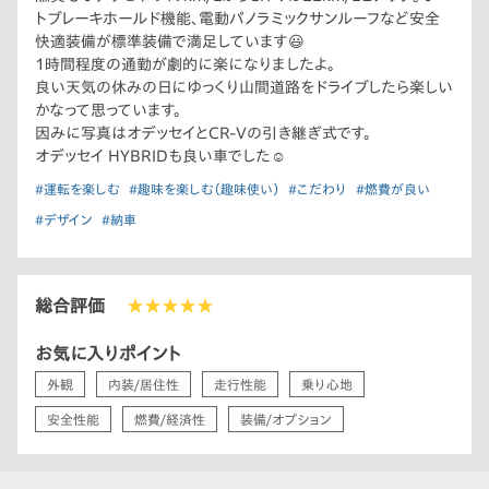
トブレーキホールド機能、電動パノラミックサンルーフなど安全
快適装備が標準装備で満足しています😃
1時間程度の通勤が劇的に楽になりましたよ。
良い天気の休みの日にゆっくり山間道路をドライブしたら楽しい
かなって思っています。
因みに写真はオデッセイとCR-Vの引き継ぎ式です。
オデッセイ HYBRIDも良い車でした☺️
#運転を楽しむ
#趣味を楽しむ（趣味使い）
#こだわり
#燃費が良い
#デザイン
#納車
総合評価
★★★★★
お気に入りポイント
外観
内装/居住性
走行性能
乗り心地
安全性能
燃費/経済性
装備/オプション