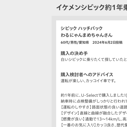
イケメンシビック約1年
シビック ハッチバック
わるにゃんまめちゃんさん
60代/男性/愛知県 2024年6月2日投稿
購入の決め手
白いシビックに乗りたくて探していたと
購入検討者へのアドバイス
運転が楽しい、カッコイイ車です。
約1年前に、U-Selectで購入しました!(^
納車時に点検整備がしっかりと行われてい
【運転のしやすさ】路面状態の良い道路で
【デザイン】直線と曲線が融合したデザイン
【燃費が良い】通勤で13〜14km/L、高
【一番のお気に入り】カッコ良さ、歴代