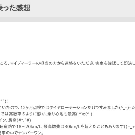
乗った感想
ころ、マイディーラーの担当の方から連絡をいただき、実車を確認して即決しま
^)!
たので、12ヶ月点検ではタイヤローテーションだけですみました(^_-)-
は高級車のように静か、乗り心地も最高( ^)o(^ )
、最高(#^.^#)
速道路で18〜20km/L、最高燃費は30km/Lを超えたこともあります((+_+
愛車の中でナンバーワン。