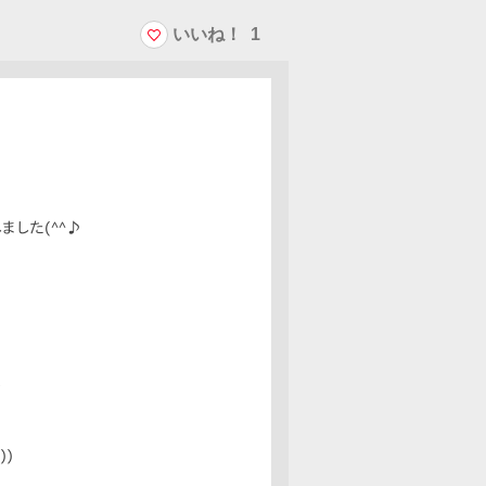
いいね！
1
した(^^♪
☆
))