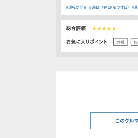
#運転が好き
#通勤
#休日（私の休日）
#
総合評価
★★★★★
お気に入りポイント
外観
内
このクル