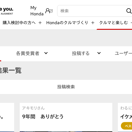
My
検索キーワード入力
Honda
購入検討中の方へ
Hondaのクルマづくり
クルマと楽しむ
各賞受賞者
投稿する
ユーザ
結果一覧
投稿検索
アキモリさん
わる
。
9年間 ありがとう
イケ
ベス