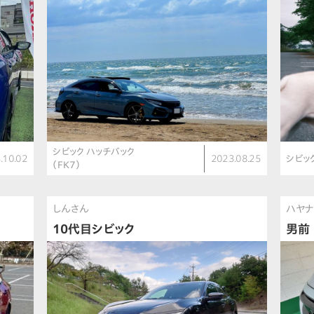
シビック ハッチバック
.10.02
2023.08.25
シビッ
（FK7）
しんさん
ハヤナ
10代目シビック
男前