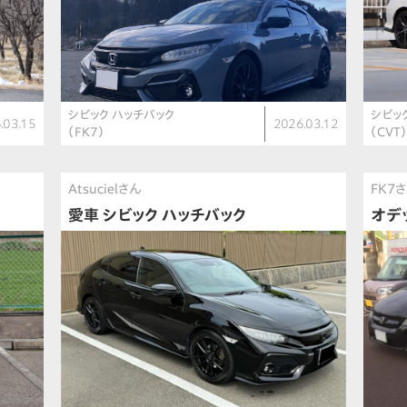
シビック ハッチバック
シビッ
.03.15
2026.03.12
（FK7）
（CVT
Atsucielさん
FK7
愛車 シビック ハッチバック
オデ