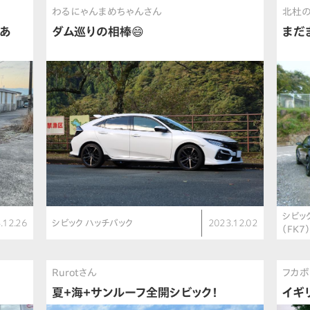
わるにゃんまめちゃんさん
北杜
あ
ダム巡りの相棒😄
まだ
シビッ
.12.26
シビック ハッチバック
2023.12.02
（FK7
Rurotさん
フカボ
夏＋海＋サンルーフ全開シビック！
イギ