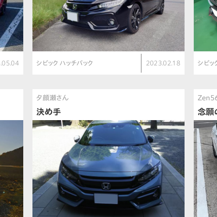
.05.04
シビック ハッチバック
2023.02.18
シビッ
夕顔瀬さん
Zen
決め手
念願