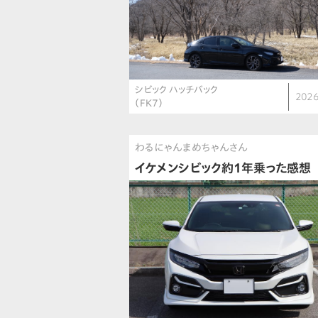
シビック ハッチバック
2026
（FK7）
わるにゃんまめちゃんさん
イケメンシビック約1年乗った感想