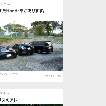
の虹さん
まだHonda車があります。
ク ハッチバック
2023.10.05
）
ンさん
リスのアレ