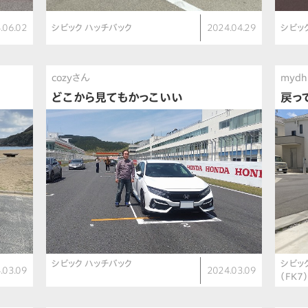
.06.02
シビック ハッチバック
2024.04.29
シビッ
cozyさん
myd
どこから見てもかっこいい
戻っ
シビック ハッチバック
シビッ
.03.09
2024.03.09
（FK7