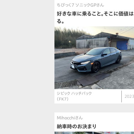
ちびっく7 ソニックGPさん
好きな車に乗ること。そこに価値は
る。
シビック ハッチバック
2023
（FK7）
Mihocchiさん
納車時のお決まり