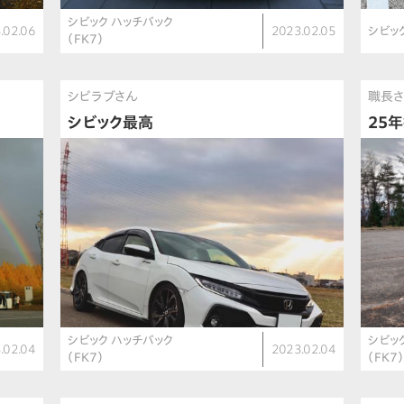
シビック ハッチバック
.02.06
2023.02.05
シビッ
（FK7）
シビラブさん
職長
シビック最高
25
シビック ハッチバック
シビッ
.02.04
2023.02.04
（FK7）
（FK7