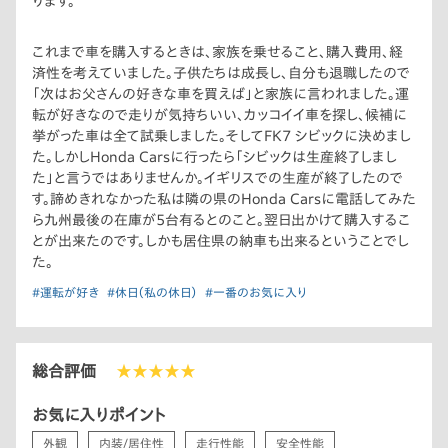
ります。
これまで車を購入するときは、家族を乗せること、購入費用、経
済性を考えていました。子供たちは成長し、自分も退職したので
「次はお父さんの好きな車を買えば」と家族に言われました。運
転が好きなので走りが気持ちいい、カッコイイ車を探し、候補に
挙がった車は全て試乗しました。そしてFK7 シビックに決めまし
た。しかしHonda Carsに行ったら「シビックは生産終了しまし
た」と言うではありませんか。イギリスでの生産が終了したので
す。諦めきれなかった私は隣の県のHonda Carsに電話してみた
ら九州最後の在庫が5台有るとのこと。翌日出かけて購入するこ
とが出来たのです。しかも居住県の納車も出来るということでし
た。
#運転が好き
#休日（私の休日）
#一番のお気に入り
総合評価
★★★★★
お気に入りポイント
外観
内装/居住性
走行性能
安全性能