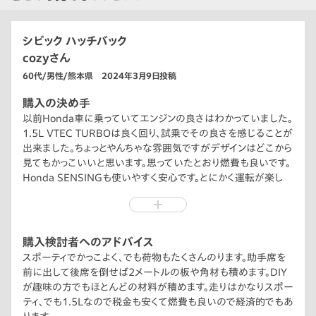
シビック ハッチバック
cozyさん
60代/男性/熊本県 2024年3月9日投稿
購入の決め手
以前Honda車に乗っていてエンジンの良さはわかっていました。
1.5L VTEC TURBOは良く回り、試乗でその良さを感じることが
出来ました。ちょっとやんちゃな雰囲気ですがデザインはどこから
見てもかっこいいと思います。思っていたとおり燃費も良いです。
Honda SENSINGも使いやすく安心です。とにかく運転が楽し
く、サーキットの体験走行にも何度か行ってみました。その上後
席も広く、荷物もたくさん積め便利です。
購入検討者へのアドバイス
スポーティでかっこよく、でも荷物もたくさんのります。助手席を
前に出して後席を倒せば2メートルの板や角材も積めます。DIY
が趣味の方でもほとんどの材料が積めます。走りはかなりスポー
ティ、でも1.5Lなので税金も安くて燃費も良いので経済的でもあ