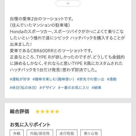
ころ、ドンピシャの一台が見つかり即決です（笑）
二台並べると本当にどちらもかっこいいです！
念願のスポーツカー、スポーツバイクが揃いました！
自慢の愛車2台のツーショットです。
（住んでいたマンションの駐車場）
Hondaのスポーツカー、スポーツバイクがかっこよくて乗りこな
したいという憧れで遂にシビック ハッチバックを購入することが
出来ました！
愛車であるCBR600RRとのツーショットです。
正直なところ、TYPE Rが欲しかったのですが、どうしても金銭的
に諦めるしかなく、それならと思いTYPE R風にカスタムされた
ハッチバックを1台だけ発見！思わず即決でした。
#運転が好き
#趣味を楽しむ（趣味使い）
#旅先での思い出
#通勤
#休日（私の休日）
#デザイン
#一番のお気に入り
#納車
総合評価
★★★★★
お気に入りポイント
外観
内装/居住性
走行性能
乗り心地