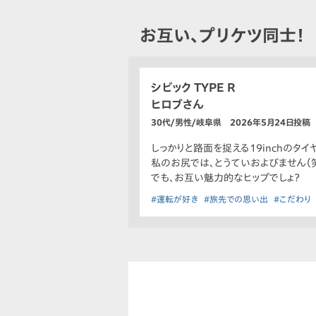
お互い、プリケツ同士！
シビック TYPE R
ヒロブさん
30代/男性/岐阜県 2026年5月24日投稿
しっかりと路面を捉える19inchのタ
私のお尻では、とうていおよびません（笑
でも、お互い魅力的なヒップでしょ？
#運転が好き
#旅先での思い出
#こだわり