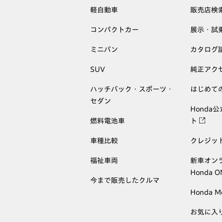
軽自動車
販売店検
コンパクトカー
展示・試
ミニバン
カタログ
SUV
純正アク
ハッチバック・スポーツ・
はじめて
セダン
Honda
燃料電池車
ト
車種比較
クレジッ
福祉車両
新車オン
Honda 
今まで販売したクルマ
Honda M
お気に入