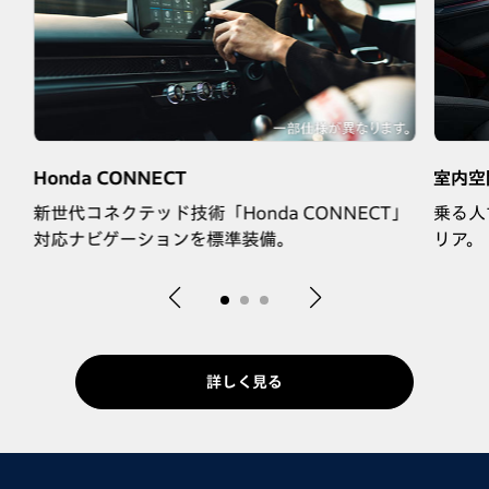
Honda CONNECT
室内空
ト
新世代コネクテッド技術「Honda CONNECT」
乗る人
対応ナビゲーションを標準装備。
リア。
詳しく見る