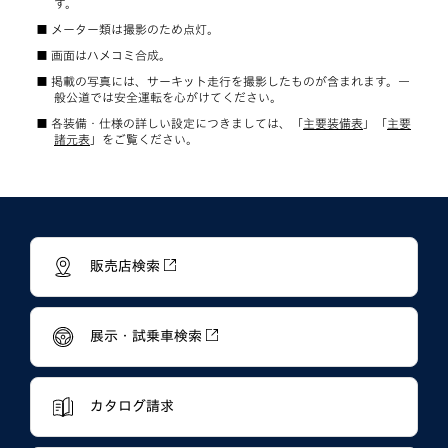
す。
メーター類は撮影のため点灯。
画面はハメコミ合成。
掲載の写真には、サーキット走行を撮影したものが含まれます。一
般公道では安全運転を心がけてください。
各装備・仕様の詳しい設定につきましては、「
主要装備表
」「
主要
諸元表
」をご覧ください。
販売店検索
展示・試乗車検索
カタログ請求