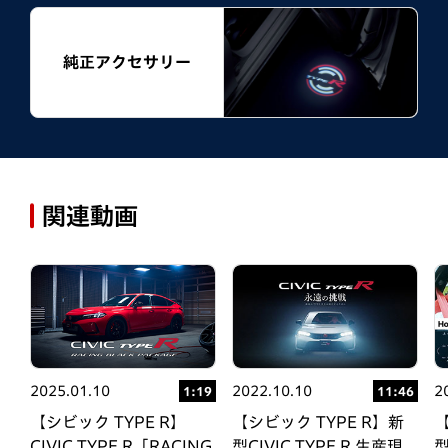
純正アクセサリー
関連動画
2025.01.10
2022.10.10
2
27
1:19
11:46
【シビック TYPE R】
【シビック TYPE R】新
【
CIVIC TYPE R「RACING
型CIVIC TYPE R 生産現
型