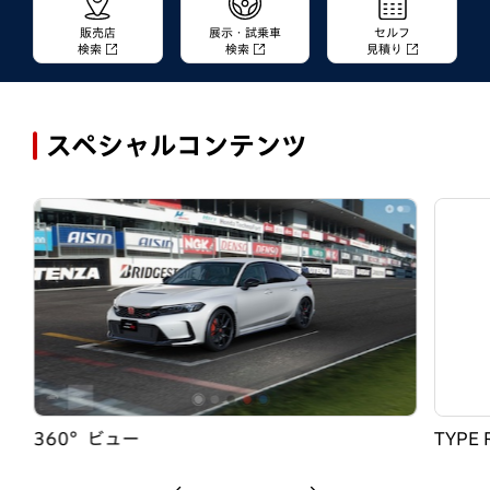
販売店
展示・試乗車
セルフ
検索
検索
見積り
スペシャルコンテンツ
360°ビュー
TYPE