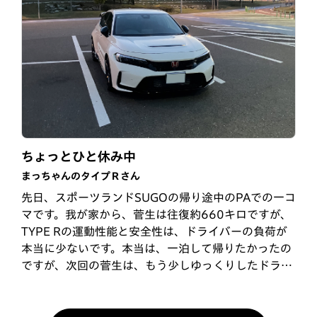
最高の1台
榛名山ドライブ
ちょっとひと休み中
さとけんさん
まっちゃんのタイプＲさん
まっちゃんのタイプＲさん
TYPE Rが欲しくて、先代のFK8から5年間、嫁さんに
会社の有給休暇を使い、伊香保温泉に行き、榛名山ま
先日、スポーツランドSUGOの帰り途中のPAでの一コ
頭を下げ続け、昨年、念願の納車となりました。長距
でドライブに行きました。TYPE Rでドライブする
マです。我が家から、菅生は往復約660キロですが、
離運転も楽で、峠道も高速道路も運転が楽しすぎます
と、本当に楽しい時間を過ごせます。
TYPE Rの運動性能と安全性は、ドライバーの負荷が
♪デザインもFK8も大好きですが、FL5も大人びたデ
本当に少ないです。本当は、一泊して帰りたかったの
ザインがカッコいい…。FL5を眺めながら、ご飯2杯
ですが、次回の菅生は、もう少しゆっくりしたドライ
はいけます！今じゃ、嫁さんとFL5で色んな所に…
ブを楽しみたいと思います。