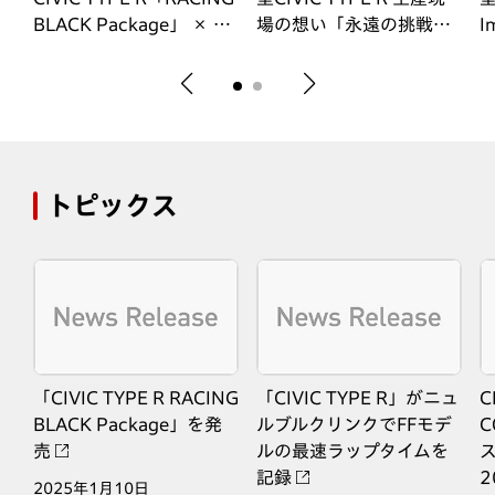
BLACK Package」 × 佐
場の想い「永遠の挑戦～
I
ー
藤琢磨
最高のTYPE Rをお届けす
るために～」
トピックス
」を
「CIVIC TYPE R RACING
「CIVIC TYPE R」がニュ
C
ポ
BLACK Package」を発
ルブルクリンクでFFモデ
C
デ
売
ルの最速ラップタイムを
記録
2025年1月10日