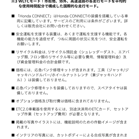
WLTCモード：市街地、郊外、高速道路の各走行モードを平均的
な使用時間配分で構成した国際的な走行モード。
「Honda CONNECT」はHonda CONNECTの装備を搭載している車
両に記載しています。サービスのご利用には条件がございます。詳
しくは販売会社にお問い合わせください。
安全運転を支援する装置は、あくまで運転を支援する機能です。各
機能の能力を過信せず、つねに周囲の状況に気をつけ、安全運転を
お願いします。
リサイクル料金は､リサイクル預託金（シュレッダーダスト、エアバ
ッグ類､フロン類のリサイクル等に必要な費用、情報管理料金）及
び資金管理料金の合計金額です。
価格には、応急パンク修理キットが含まれます。工具（ジャッキ/ジ
ャッキハンドルバー/ホイールナットレンチ（兼ジャッキハンド
ル））は装備しておりません。
応急パンク修理キットを装備しておりますので、スペアタイヤは装
備しておりません。
オプション価格及び取付費は価格に含まれておりません。
ETC2.0車載器を使用するには、別途決済用のETCカード、セットア
ップ作業（セットアップ費用）が必要となります。
掲載の写真やイラストには、機能説明のための作動イメージが含ま
れます。
インテリアの写真には、カットボディーによる合成写真が含まれま