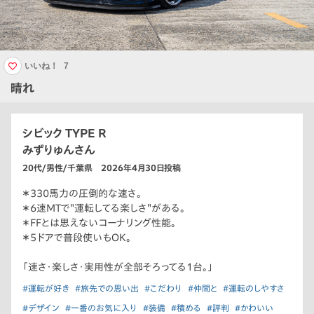
いいね！
7
晴れ
シビック TYPE R
みずりゅんさん
20代/男性/千葉県 2026年4月30日投稿
＊330馬力の圧倒的な速さ。
＊6速MTで＂運転してる楽しさ＂がある。
＊FFとは思えないコーナリング性能。
＊5ドアで普段使いもOK。
「速さ・楽しさ・実用性が全部そろってる1台。」
#運転が好き
#旅先での思い出
#こだわり
#仲間と
#運転のしやすさ
#デザイン
#一番のお気に入り
#装備
#積める
#評判
#かわいい