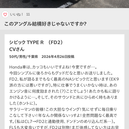
いいね！
11
このアングル結構好きじゃないですか？
シビック TYPE R （FD2）
CVさん
50代/男性/千葉県 2026年4月26日投稿
Honda車は、カッコもいいですよね！今更ですが…。
今回シンプルに後ろからもグッドだなと思いお送りしました。
FD2、私が語るまでもなく最高のNAシビックだと思います（EK9
派の方には悪いですが）。特に仕事でうまくいかない時は、あの
エンジン音に何度励まされた（？）ことでしょう！あたかも私に語り
かけるように…。そして、そのサウンドと共にひらめく時もありま
した（ホントに）。
サラリーマンの皆様！この大胆なウイング！気にせずに毎日乗り
こなして下さい！年なんか関係ないっすよ！全然問題なく最高で
す。（私はCL7→FD2と通勤使用、ドンドンのめり込んだ系…）。
FL5も大変良いですが、FD2は別物！まだ体感してない方はお早