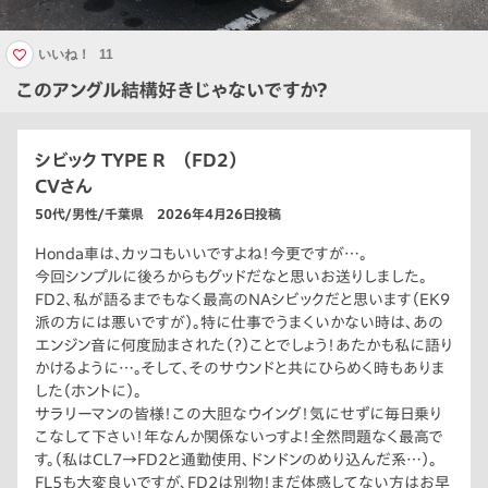
いいね！
11
このアングル結構好きじゃないですか？
シビック TYPE R （FD2）
CVさん
50代/男性/千葉県 2026年4月26日投稿
Honda車は、カッコもいいですよね！今更ですが…。
今回シンプルに後ろからもグッドだなと思いお送りしました。
FD2、私が語るまでもなく最高のNAシビックだと思います（EK9
派の方には悪いですが）。特に仕事でうまくいかない時は、あの
エンジン音に何度励まされた（？）ことでしょう！あたかも私に語り
かけるように…。そして、そのサウンドと共にひらめく時もありま
した（ホントに）。
サラリーマンの皆様！この大胆なウイング！気にせずに毎日乗り
こなして下さい！年なんか関係ないっすよ！全然問題なく最高で
す。（私はCL7→FD2と通勤使用、ドンドンのめり込んだ系…）。
FL5も大変良いですが、FD2は別物！まだ体感してない方はお早