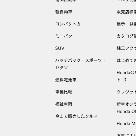
軽自動車
販売店検
コンパクトカー
展示・試
ミニバン
カタログ
SUV
純正アク
ハッチバック・スポーツ・
はじめて
セダン
Honda
燃料電池車
ト
車種比較
クレジッ
福祉車両
新車オン
Honda 
今まで販売したクルマ
Honda M
お気に入