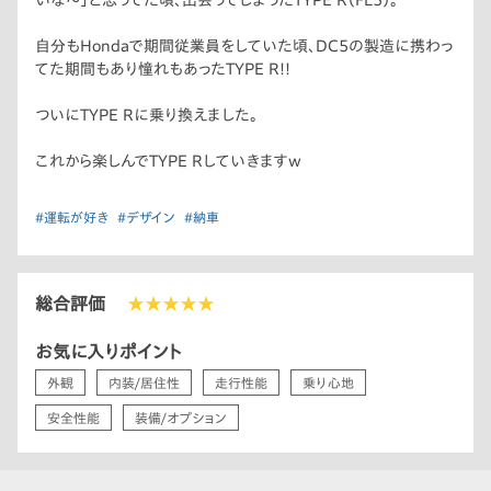
いな〜」と思ってた頃、出会ってしまったTYPE R（FL5）。
自分もHondaで期間従業員をしていた頃、DC5の製造に携わっ
てた期間もあり憧れもあったTYPE R!!
ついにTYPE Rに乗り換えました。
これから楽しんでTYPE Rしていきますw
#運転が好き
#デザイン
#納車
総合評価
★★★★★
お気に入りポイント
外観
内装/居住性
走行性能
乗り心地
安全性能
装備/オプション