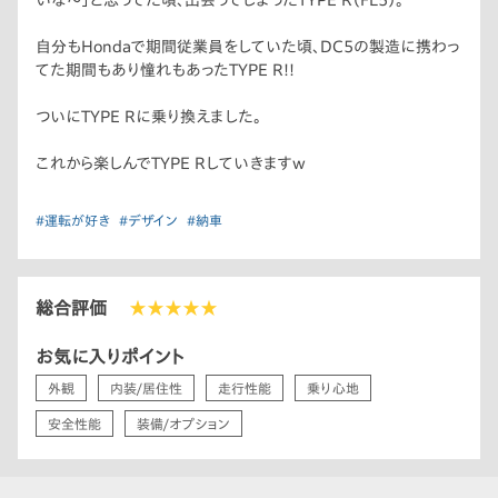
いな〜」と思ってた頃、出会ってしまったTYPE R（FL5）。
自分もHondaで期間従業員をしていた頃、DC5の製造に携わっ
てた期間もあり憧れもあったTYPE R!!
ついにTYPE Rに乗り換えました。
これから楽しんでTYPE Rしていきますw
#運転が好き
#デザイン
#納車
総合評価
★★★★★
お気に入りポイント
外観
内装/居住性
走行性能
乗り心地
安全性能
装備/オプション