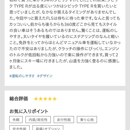
初めて買った車が93年のシビック VTiでした。それ以来、シビッ
ク TYPE Rが出る度にいつかはシビック TYPE Rを買いたいと
思っていましたが、なかなか買えるタイミングがありませんでし
た。今回やっと買えたFL5は待ちに待った車です。なんと言っても
カッコいい。前からも後ろからも360度どこから見てもスタイル
の良い車はそうあるものではありません。驚くことは、運転のし
やすさ。太いタイヤを履いているのにステアリングのなんと軽い
こと。免許をとってからほとんどマニュアル車を運転していなかっ
たので不安はありましたが、クラッチの操作にびっくり。エンジン
のトルクが低回転から力強いので楽に操作ができます。買って2
ヶ月後にスキー場に行きましたが、山道を力強く登るのに感激し
ました。
#運転のしやすさ
#デザイン
総合評価
★★★★★
お気に入りポイント
外観
内装/居住性
走行性能
乗り心地
安全性能
装備/オプション