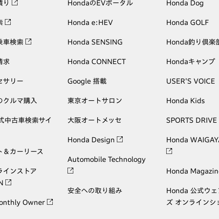
積り
HondaのEVポータル
Honda Dog
索
Honda e:HEV
Honda GOLF
乗車検索
Honda SENSING
Honda釣り倶楽
請求
Honda CONNECT
Hondaキャンプ
セサリー
Google 搭載
USER'S VOICE
のクルマ購入
東京オートサロン
Honda Kids
公式中古車検索サイ
大阪オートメッセ
SPORTS DRIVE
Honda Design
Honda WAIGAY
ト＆カーリース
Automobile Technology
ラインストア
Honda Magazin
ON
安全への取り組み
Honda 公式ウ
onthly Owner
ズ オンラインシ