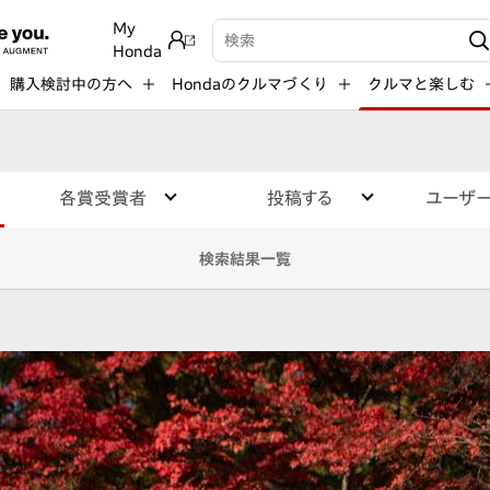
My
検索キーワード入力
Honda
購入検討中の方へ
Hondaのクルマづくり
クルマと楽しむ
各賞受賞者
投稿する
ユーザ
検索結果一覧