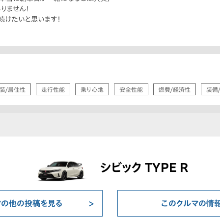
りません！
続けたいと思います！
装/居住性
走行性能
乗り心地
安全性能
燃費/経済性
装備
シビック TYPE R
マの他の投稿を見る
このクルマの情