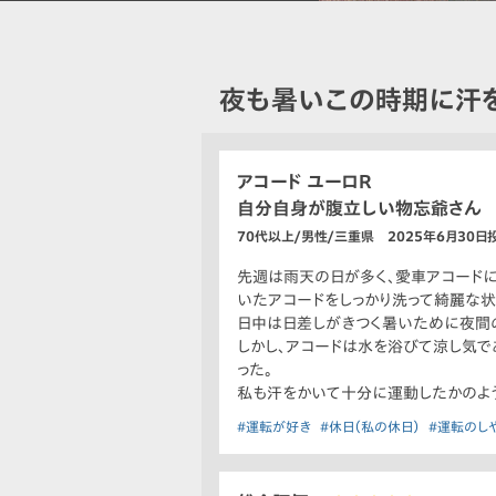
夜も暑いこの時期に汗
アコード ユーロR
自分自身が腹立しい物忘爺さん
70代以上/男性/三重県 2025年6月30日
先週は雨天の日が多く、愛車アコード
いたアコードをしっかり洗って綺麗な状
日中は日差しがきつく暑いために夜間
しかし、アコードは水を浴びて涼し気
った。
私も汗をかいて十分に運動したかのよ
#運転が好き
#休日（私の休日）
#運転のし