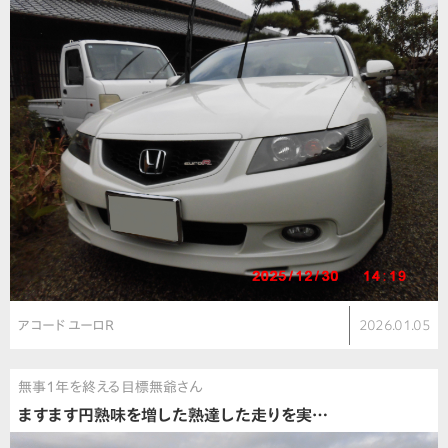
アコード ユーロR
2026.01.05
無事1年を終える目標無爺さん
ますます円熟味を増した熟達した走りを実…