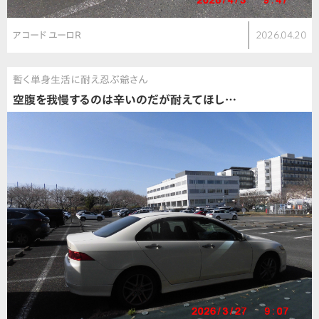
アコード ユーロR
2026.04.20
暫く単身生活に耐え忍ぶ爺さん
空腹を我慢するのは辛いのだが耐えてほし…