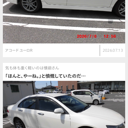
アコード ユーロR
2026.07.13
気も体も重く軽いのは懐爺さん
「ほんと、やーね。」と憤慨していたのだ…