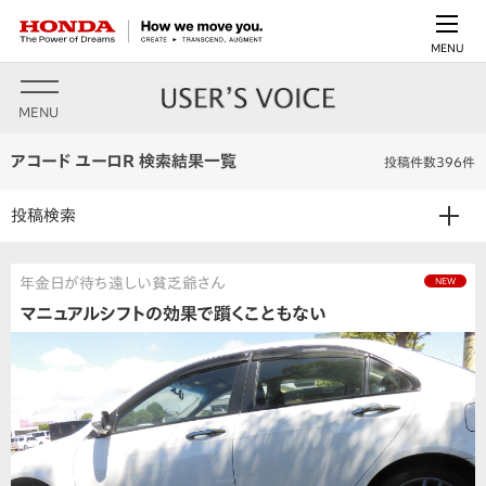
MENU
MENU
アコード ユーロR 検索結果一覧
投稿件数396件
投稿検索
年金日が待ち遠しい貧乏爺さん
NEW
マニュアルシフトの効果で躓くこともない