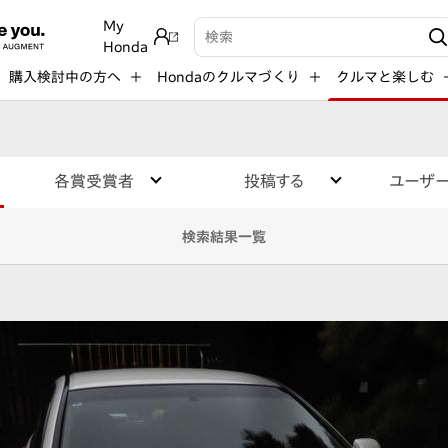
My
検索キーワード入力
Honda
購入検討中の方へ
Hondaのクルマづくり
クルマと楽しむ
各賞受賞者
投稿する
ユーザ
検索結果一覧