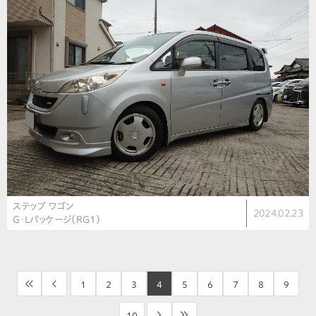
ステップ ワゴン
2024.02.23
G・Lパッケージ（RG1）
<<
<
1
2
3
4
5
6
7
8
9
10
>
>>