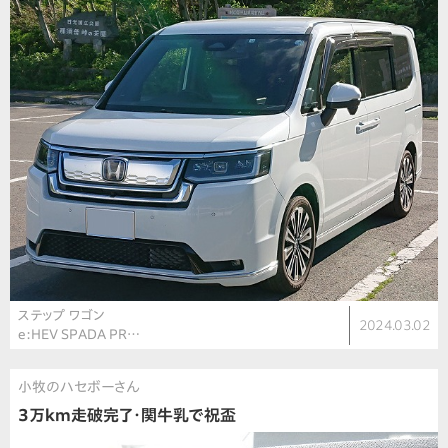
ステップ ワゴン
2024.03.02
e:HEV SPADA PR…
小牧のハセボーさん
3万km走破完了・関牛乳で祝盃