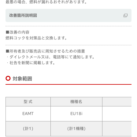
最悪の場合、燃料が漏れるおそれがあります。
改善箇所説明図
改善の内容
燃料コックを対策品と交換します。
所有者及び販売店に周知させるための措置
・ダイレクトメール又は、電話等にて通知します。
・社告を新聞に掲載します。
対象範囲
型 式
機種名
EAMT
EU18i
平
(計1)
(計1機種)
平