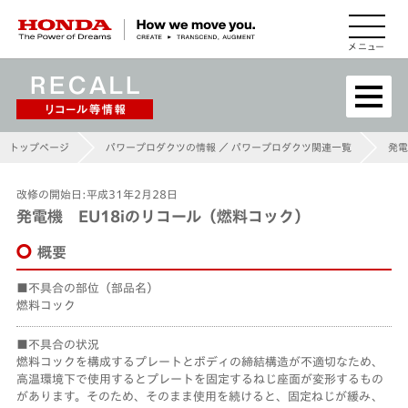
HONDA The Power of Dreams
トップページ
パワープロダクツの情報 ／ パワープロダクツ関連一覧
発電
改修の開始日:平成31年2月28日
発電機 EU18iのリコール（燃料コック）
概要
不具合の部位（部品名）
燃料コック
不具合の状況
燃料コックを構成するプレートとボディの締結構造が不適切なため、
高温環境下で使用するとプレートを固定するねじ座面が変形するもの
があります。そのため、そのまま使用を続けると、固定ねじが緩み、