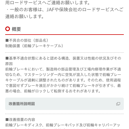
用ロードサービスへご連絡お願いします。
・一般のお客様は、JAFや保険会社のロードサービスへご
連絡お願いします。
概要
不具合の部位（部品名）
制動装置（前輪ブレーキケーブル）
基準不適合状態にあると認める構造、装置又は性能の状況及びその
原因
前輪ブレーキにおいて、製造時の部品管理及び工場内修理作業が不適
切なため、マスターシリンダー内に空気が混入した状態で前輪ブレー
キケーブルが過剰に調整されたものがあります。そのため、使用過程
で意図せずブレーキ液圧がかかり続けて前輪ブレーキが引きずり、最
悪の場合、前輪がロックして転倒するおそれがあります。
改善箇所説明図
改善措置の内容
前輪ブレーキディスク、前輪ブレーキパッド及び前輪キャリパーアッ