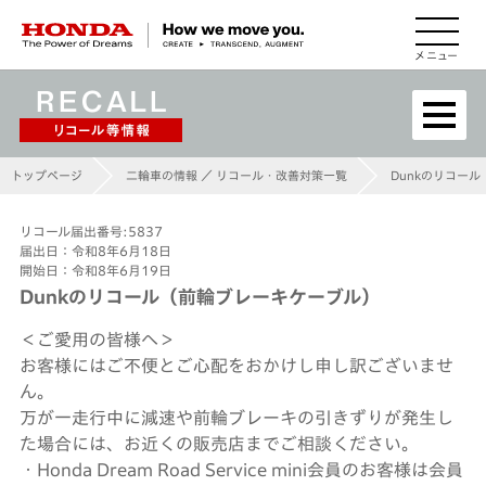
HONDA The Power of Dreams
トップページ
二輪車の情報 ／ リコール・改善対策一覧
Dunkのリコー
リコール届出番号:5837
届出日：令和8年6月18日
開始日：令和8年6月19日
Dunkのリコール（前輪ブレーキケーブル）
＜ご愛用の皆様へ＞
お客様にはご不便とご⼼配をおかけし申し訳ございませ
ん。
万が一走行中に減速や前輪ブレーキの引きずりが発生し
た場合には、お近くの販売店までご相談ください。
・Honda Dream Road Service mini会員のお客様は会員