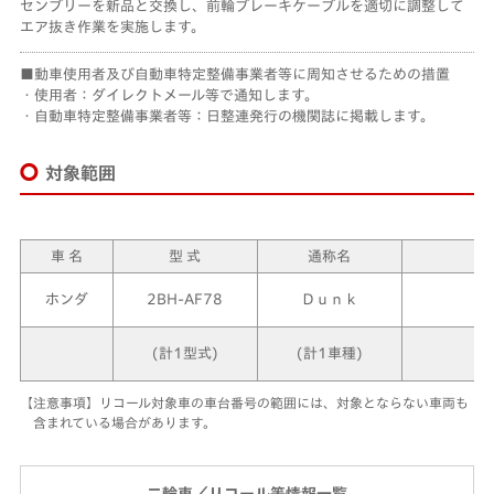
センブリーを新品と交換し、前輪ブレーキケーブルを適切に調整して
エア抜き作業を実施します。
動車使用者及び自動車特定整備事業者等に周知させるための措置
・使用者：ダイレクトメール等で通知します。
・自動車特定整備事業者等：日整連発行の機関誌に掲載します。
対象範囲
車 名
型 式
通称名
対
A
ホンダ
2BH-AF78
Ｄｕｎｋ
令
(計1型式)
(計1車種)
令
【注意事項】リコール対象車の車台番号の範囲には、対象とならない車両も
含まれている場合があります。