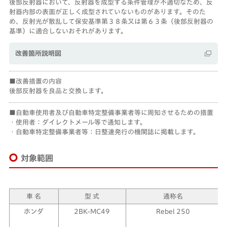
後部反射器において、反射器を成型する条件管理が不適切なため、反
射器内部の表面が正しく成型されていないものがあります。そのた
め、反射光が散乱して保安基準第３８条又は第６３条（後部反射器の
基準）に適合しないおそれがあります。
改善箇所説明図
改善措置の内容
後部反射器を良品と交換します。
自動車使用者及び自動車特定整備事業者等に周知させるための措置
・使用者：ダイレクトメール等で通知します。
・自動車特定整備事業者等：日整連発行の機関誌に掲載します。
対象範囲
車 名
型 式
通称名
ホンダ
2BK-MC49
Rebel 250