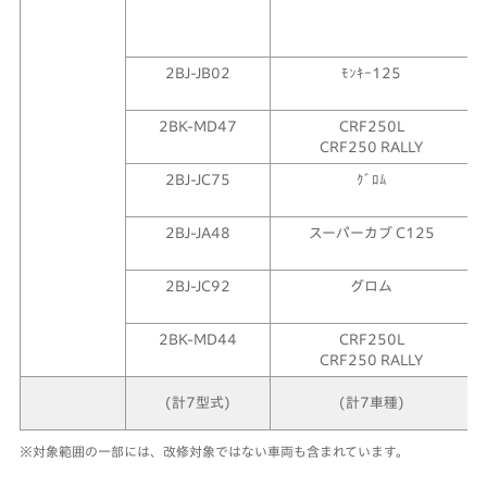
2BJ-JB02
ﾓﾝｷｰ125
2BK-MD47
CRF250L
CRF250 RALLY
2BJ-JC75
ｸﾞﾛﾑ
2BJ-JA48
スーパーカブ C125
2BJ-JC92
グロム
2BK-MD44
CRF250L
CRF250 RALLY
(計7型式)
(計7車種)
※対象範囲の一部には、改修対象ではない車両も含まれています。