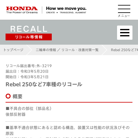
HONDA The Power of Dreams
トップページ
二輪車の情報 ／ リコール・改善対策一覧
Rebel 250な
リコール届出番号:外-3219
届出日：令和3年5月20日
開始日：令和3年5月21日
Rebel 250など7車種のリコール
概要
不具合の部位（部品名）
後部反射器
基準不適合状態にあると認める構造、装置又は性能の状況及びその
原因