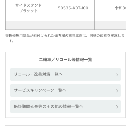
サイドスタンド
50535-K0T-J00
令和3年
ブラケット
交換修理用部品が組付けられた備考欄の該当車両は、同様の改善を実施しま
す。
二輪車／リコール等情報一覧
リコール・改善対策一覧へ
サービスキャンペーン一覧へ
保証期間延長等のその他の情報一覧へ