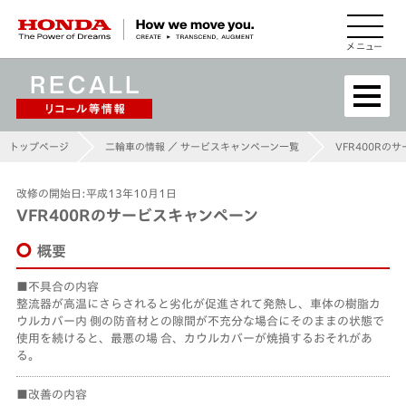
HONDA The Power of Dreams
トップページ
二輪車の情報 ／ サービスキャンペーン一覧
VFR400Rの
改修の開始日:平成13年10月1日
VFR400Rのサービスキャンペーン
概要
不具合の内容
整流器が高温にさらされると劣化が促進されて発熱し、車体の樹脂カ
ウルカバー内 側の防音材との隙間が不充分な場合にそのままの状態で
使用を続けると、最悪の場 合、カウルカバーが焼損するおそれがあ
る。
改善の内容