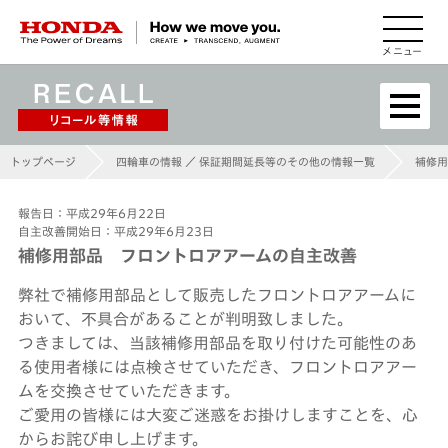
HONDA The Power of Dreams
トップページ
四輪車の情報 ／ 保証期間延長等のその他の情報一覧
補修用
報告日：平成29年6月22日
自主改善開始日：平成29年6月23日
補修用部品 フロントロアアームの自主改善
弊社で補修用部品として販売したフロントロアアームに
おいて、不具合があることが判明致しました。
つきましては、当該補修用部品を取り付けた可能性のあ
る使用者様には点検させていただき、フロントロアアー
ムを交換させていただきます。
ご愛用の皆様には大変ご迷惑をお掛けしますことを、心
からお詫び申し上げます。