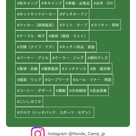
#秋キャンプ
#冬キャンプ
#準備・必需品
#自作・DIY
#ホットサンドメーカー
#ダッチオーブン
#クッカー（調理器具）
#テント・タープ
#ランタン・照明
#テーブル・椅子
#寝具（寝袋・マット）
#刃物（ナイフ・ナタ）
#キッチン用品・食器
#バーナー・グリル
#クーラー・ジャグ
#便利グッズ
#整理・収納
#暖房器具
#メンテナンス
#雨・風対策
#服装・ウェア
#ロープワーク
#ルール・マナー・用語
#コーヒー・デザート
#燻製
#天体観測
#昆虫採集
#こいしゆうか
#クルマ（ハッチバック・スポーツ・セダン）
Instagram @Honda_Camp_jp