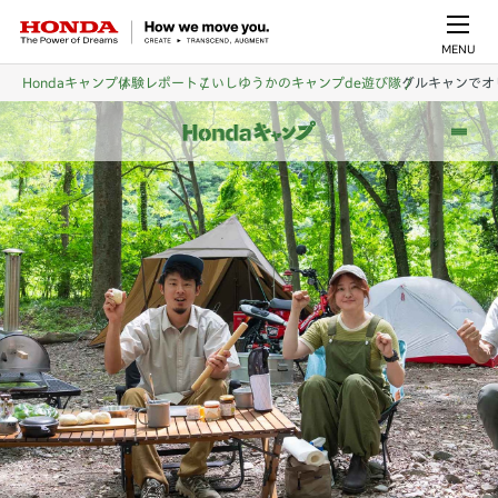
MENU
Hondaキャンプ
体験レポート
こいしゆうかのキャンプde遊び隊
グルキャンでオ