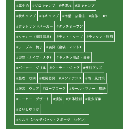
#車中泊
#ソロキャンプ
#子連れ
#夏キャンプ
#秋キャンプ
#冬キャンプ
#準備・必需品
#自作・DIY
#ホットサンドメーカー
#ダッチオーブン
#クッカー（調理器具）
#テント・タープ
#ランタン・照明
#テーブル・椅子
#寝具（寝袋・マット）
#刃物（ナイフ・ナタ）
#キッチン用品・食器
#バーナー・グリル
#クーラー・ジャグ
#便利グッズ
#整理・収納
#暖房器具
#メンテナンス
#雨・風対策
#服装・ウェア
#ロープワーク
#ルール・マナー・用語
#コーヒー・デザート
#燻製
#天体観測
#昆虫採集
#こいしゆうか
#クルマ（ハッチバック・スポーツ・セダン）