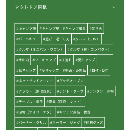
アウトドア図鑑
#キャンプ飯
#キャンプ場
#キャンプ道具
#焚き火
#バーベキュー
#遊び・過ごし方
#クルマ（SUV）
#クルマ（ミニバン・ワゴン）
#クルマ（軽・コンパクト）
#車中泊
#ソロキャンプ
#子連れ
#夏キャンプ
#秋キャンプ
#冬キャンプ
#準備・必需品
#自作・DIY
#ホットサンドメーカー
#ダッチオーブン
#クッカー（調理器具）
#テント・タープ
#ランタン・照明
#テーブル・椅子
#寝具（寝袋・マット）
#刃物（ナイフ・ナタ）
#キッチン用品・食器
#バーナー・グリル
#クーラー・ジャグ
#便利グッズ