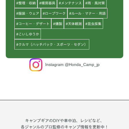
#整理・収納
#暖房器具
#メンテナンス
#雨・風対策
#服装・ウェア
#ロープワーク
#ルール・マナー・用語
#コーヒー・デザート
#燻製
#天体観測
#昆虫採集
#こいしゆうか
#クルマ（ハッチバック・スポーツ・セダン）
Instagram @Honda_Camp_jp
キャンプギアのDIYや車中泊、レシピなど、
各ジャンルのプロ監修のキャンプ情報を更新中！