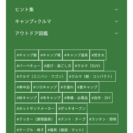
ヒント集
キャンプ+クルマ
アウトドア図鑑
#キャンプ飯
#キャンプ場
#キャンプ道具
#焚き火
#バーベキュー
#遊び・過ごし方
#クルマ（SUV）
#クルマ（ミニバン・ワゴン）
#クルマ（軽・コンパクト）
#車中泊
#ソロキャンプ
#子連れ
#夏キャンプ
#秋キャンプ
#冬キャンプ
#準備・必需品
#自作・DIY
#ホットサンドメーカー
#ダッチオーブン
#クッカー（調理器具）
#テント・タープ
#ランタン・照明
#テーブル・椅子
#寝具（寝袋・マット）