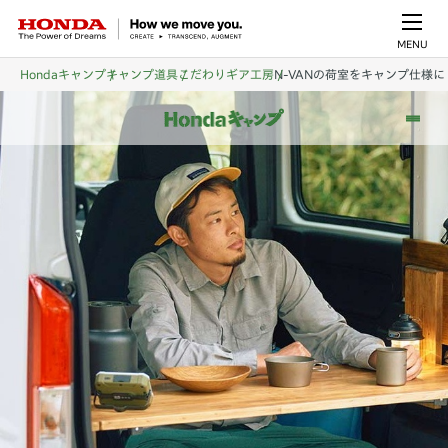
MENU
Hondaキャンプ
キャンプ道具
こだわりギア工房
N-VANの荷室をキャンプ仕様に