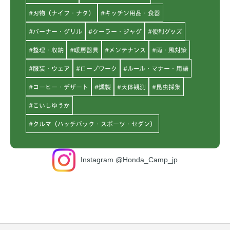
#刃物（ナイフ・ナタ）
#キッチン用品・食器
#バーナー・グリル
#クーラー・ジャグ
#便利グッズ
#整理・収納
#暖房器具
#メンテナンス
#雨・風対策
#服装・ウェア
#ロープワーク
#ルール・マナー・用語
#コーヒー・デザート
#燻製
#天体観測
#昆虫採集
#こいしゆうか
#クルマ（ハッチバック・スポーツ・セダン）
Instagram @Honda_Camp_jp