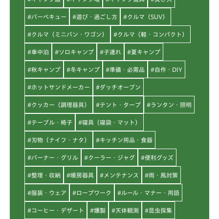
#バーベキュー
#遊び・過ごし方
#クルマ（SUV）
#クルマ（ミニバン・ワゴン）
#クルマ（軽・コンパクト）
#車中泊
#ソロキャンプ
#子連れ
#夏キャンプ
#秋キャンプ
#冬キャンプ
#準備・必需品
#自作・DIY
#ホットサンドメーカー
#ダッチオーブン
#クッカー（調理器具）
#テント・タープ
#ランタン・照明
#テーブル・椅子
#寝具（寝袋・マット）
#刃物（ナイフ・ナタ）
#キッチン用品・食器
#バーナー・グリル
#クーラー・ジャグ
#便利グッズ
#整理・収納
#暖房器具
#メンテナンス
#雨・風対策
#服装・ウェア
#ロープワーク
#ルール・マナー・用語
#コーヒー・デザート
#燻製
#天体観測
#昆虫採集