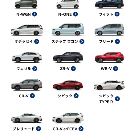
N-WGN
N-ONE
フィット
オデッセイ
ステップ ワゴン
フリード
ヴェゼル
ZR-V
WR-V
CR-V
シビック
シビック
TYPE R
プレリュード
CR-V e:FCEV