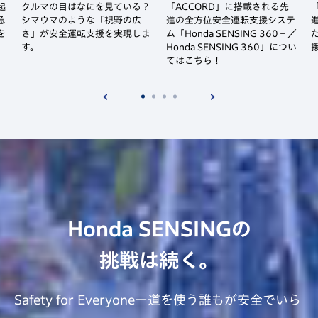
「
起
「ACCORD」に搭載される先
クルマの目はなにを見ている？
急
進の全方位安全運転支援システ
シマウマのような「視野の広
を
ム「Honda SENSING 360＋／
さ」が安全運転支援を実現しま
Honda SENSING 360」につい
す。
てはこちら！
Honda SENSINGの
挑戦は続く。
Safety for Everyoneー道を使う誰もが安全でいら