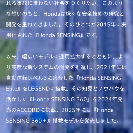
れる事故に遭わない社会をつくりたい。
このよう
な想いのもと、Hondaは様々な安全技術の研究と
開発を重ねてきました。
そのひとつが2015年に実
用化された『Honda SENSING』です。
以来、幅広いモデルに適用拡大するとともに、よ
り高度な新システムの開発を推進し、
2021年には
自動運転レベル3に適合した『Honda SENSING
Elite』をLEGENDに搭載。
その知見とノウハウを
活かした『Honda SENSING 360』を2024年発
売のACCORDに搭載。
2025年には『Honda
SENSING 360＋』搭載モデルを発売しました。