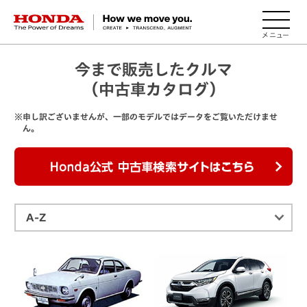
HONDA The Power of Dreams
今まで販売したクルマ
（中古車カタログ）
※申し訳ございませんが、一部のモデルではデータをご覧いただけませ
ん。
Ho
A-Z