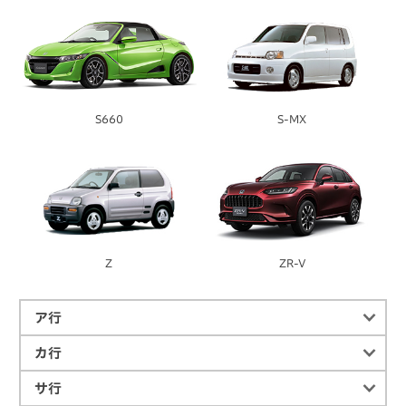
S660
S-MX
Z
ZR-V
ア行
カ行
サ行