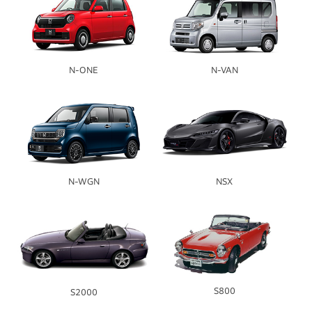
N-ONE
N-VAN
N-WGN
NSX
S800
S2000