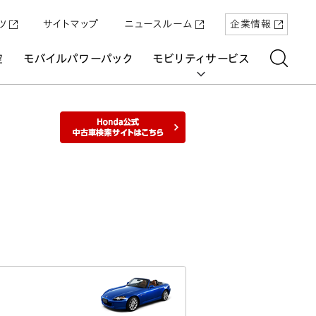
ツ
サイトマップ
ニュースルーム
企業情報
空
モバイルパワーパック
モビリティサービス
Honda公式
中古車検索サイトはこちら
aring
「Super-ONE」を5月22日（金）に発売
原付一種の電動二輪パーソナルコ
パワープロダクツ
マリン
航空
航空
UNI-ONE
ミューター「ICON e:」