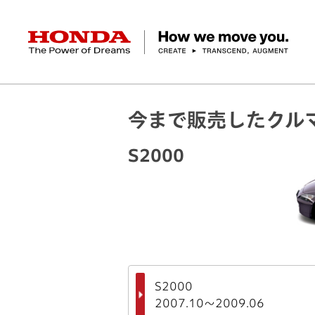
HONDA The Power of Dreams
クルマ
バイク
パワープロダクツ
マリン
航空
モバイルパワーパック
モビリティサービス
今まで販売したクル
カーラインアップ
ラインアップ
耕うん機
ポータブル
HondaJet
クルマ
バイクレンタル
パワープロダクツ一覧
販売・修理店検索
航空エンジン
バイク
S2000
軽自動車
コンパクトカー
Honda ON
HondaGO BIKE
取扱店検索
発電機
ミドル
アクセサリー
無償修理情報
取扱説明書
RENTAL
ミニバン
SUV
Honda Monthly
Honda Dream
除雪機
ハイパワー
ライディングギア
取扱説明書
価格表
Owner
自転車
ネットワーク
ハッチバック・
スポーツ・セダン
EveryGo
SmaChari
S2000
2007.10～2009.06