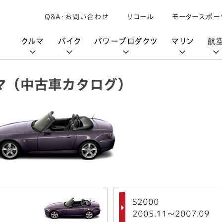
Q&A・お問い合わせ
リコール
モータースポー
クルマ
バイク
パワープロダクツ
マリン
航
マ
（中古車カタログ）
購入検討中の方へ
取扱説明書/
カタログ閲覧
カタログ閲覧
モビリティロボット
バイクアプリ
パワープロダクツブランド
オーナーサポート
動画ギャラリー
HondaJet
パーツカタログ
販売店検索
Honda Total Care
UNI-ONE
HondaJet Sh
水上のカーボンニュートラル
取扱店検索
Honda Marine DNA
Service
HondaGO
「電動推進機」
展示・試乗車検索
アフターサービス
テクノロジー
世界のプロが選んだ Honda
セルフ見積り
Honda CONNECT
My Honda
S2000
2005.11～2007.09