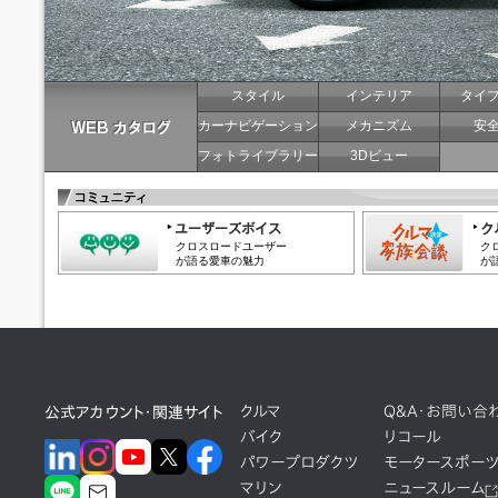
スタイル
インテリア
タイ
カーナビゲーション
メカニズム
安
フォトライブラリー
3Dビュー
クロスロードユーザー
ク
が語る愛車の魅力
が
クルマ
Q&A・お問い合
公式アカウント・関連サイト
バイク
リコール
パワープロダクツ
モータースポー
マリン
ニュースルーム