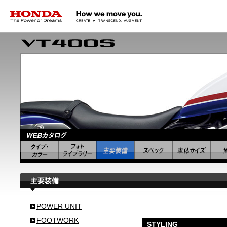
HONDA The Power of Dreams
POWER UNIT
FOOTWORK
STYLING