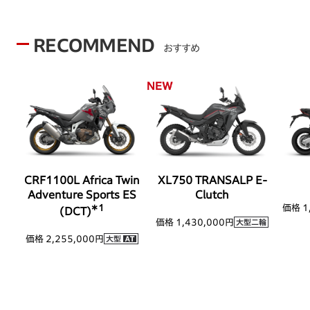
RECOMMEND
おすすめ
CRF1100L Africa Twin
XL750 TRANSALP E-
Adventure Sports ES
Clutch
価格 1
＊1
(DCT)
価格 1,430,000円
価格 2,255,000円