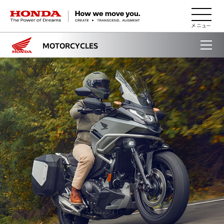
HONDA The Power of Dreams
MOTORCYCLES