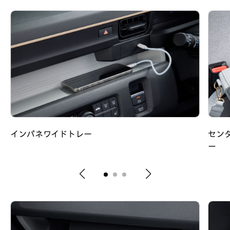
インパネワイドトレー
セン
ー