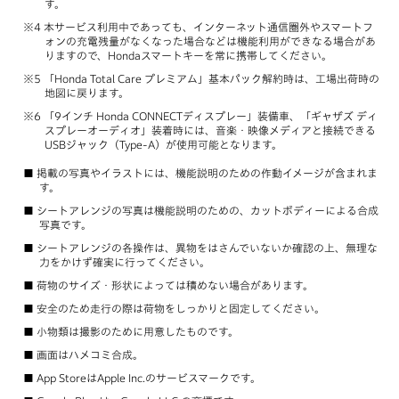
す。
本サービス利用中であっても、インターネット通信圏外やスマートフ
ォンの充電残量がなくなった場合などは機能利用ができなる場合があ
りますので、Hondaスマートキーを常に携帯してください。
「Honda Total Care プレミアム」基本パック解約時は、工場出荷時の
地図に戻ります。
「9インチ Honda CONNECTディスプレー」装備車、「ギャザズ ディ
スプレーオーディオ」装着時には、音楽・映像メディアと接続できる
USBジャック（Type-A）が使用可能となります。
掲載の写真やイラストには、機能説明のための作動イメージが含まれま
す。
シートアレンジの写真は機能説明のための、カットボディーによる合成
写真です。
シートアレンジの各操作は、異物をはさんでいないか確認の上、無理な
力をかけず確実に行ってください。
荷物のサイズ・形状によっては積めない場合があります。
安全のため走行の際は荷物をしっかりと固定してください。
小物類は撮影のために用意したものです。
画面はハメコミ合成。
App StoreはApple Inc.のサービスマークです。