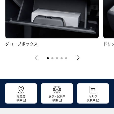
グローブボックス
ドリ
販売店
展示・試乗車
セルフ
検索
検索
見積り