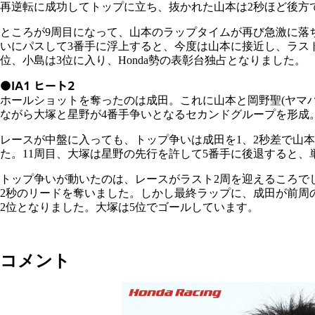
再逆転に成功してトップに立ち、抜かれた山本は2秒ほど後方
ところが9周目になって、山本のラップタイムが再び急激に落
いにパスして3番手に浮上すると、今度は山本に接近し、ラス
位、小島は3位に入り、Honda勢の表彰台独占となりました。
●IA1 ヒート2
ホールショットを奪ったのは成田。これに山本と岡野聖(ヤマハ)
ながら大塚と星野が4番手争いとなるセカンドグループを形成。
レースが中盤に入っても、トップ争いは成田を1、2秒差で山
た。11周目、大塚は星野の先行を許して5番手に後退すると、
トップ争いが動いたのは、レースがラスト2周を迎えるころで
2秒のリードを奪いました。しかし最終ラップに、成田が前周
2位となりました。大塚は5位でゴールしています。
コメント