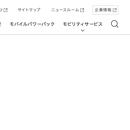
ツ
サイトマップ
ニュースルーム
企業情報
空
モバイルパワーパック
モビリティサービス
aring
「Super-ONE」を5月22日（金）に発売
原付一種の電動二輪パーソナルコ
パワープロダクツ
マリン
航空
航空
UNI-ONE
ミューター「ICON e:」