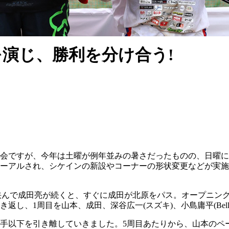
演じ、勝利を分け合う!
会ですが、今年は土曜が例年並みの暑さだったものの、日曜に
ーアルされ、シケインの新設やコーナーの形状変更などが実施
)を挟んで成田亮が続くと、すぐに成田が北原をパス。オープニング
周目を山本、成田、深谷広一(スズキ)、小島庸平(Bells Rac
番手以下を引き離していきました。5周目あたりから、山本のペ