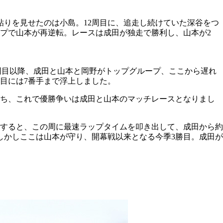
りを見せたのは小島。12周目に、追走し続けていた深谷をつ
ップで山本が再逆転。レースは成田が独走で勝利し、山本が2
た。2周目以降、成田と山本と岡野がトップグループ、ここから遅れ
周目には7番手まで浮上しました。
落ち、これで優勝争いは成田と山本のマッチレースとなりまし
行すると、この周に最速ラップタイムを叩き出して、成田から約
しかしここは山本が守り、開幕戦以来となる今季3勝目。成田が