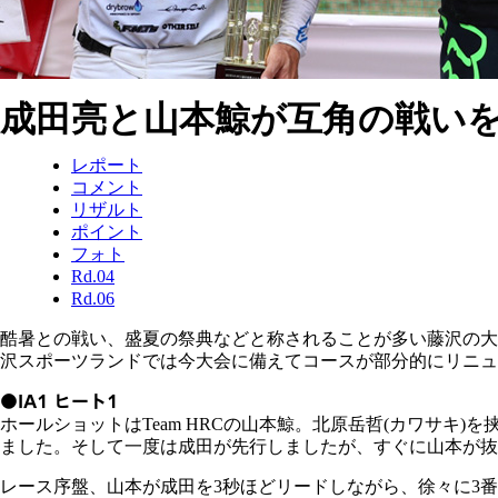
成田亮と山本鯨が互角の戦いを
レポート
コメント
リザルト
ポイント
フォト
Rd.04
Rd.06
酷暑との戦い、盛夏の祭典などと称されることが多い藤沢の大
沢スポーツランドでは今大会に備えてコースが部分的にリニュ
●IA1 ヒート1
ホールショットはTeam HRCの山本鯨。北原岳哲(カワサキ
ました。そして一度は成田が先行しましたが、すぐに山本が抜き返し、1
レース序盤、山本が成田を3秒ほどリードしながら、徐々に3