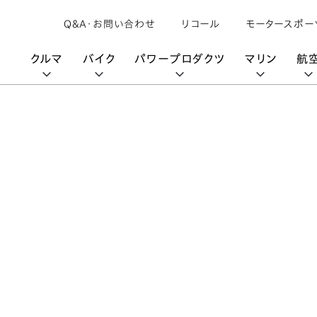
Q&A・お問い合わせ
リコール
モータースポー
クルマ
バイク
パワープロダクツ
マリン
航
購入検討中の方へ
取扱説明書/
カタログ閲覧
カタログ閲覧
モビリティロボット
バイクアプリ
パワープロダクツブランド
オーナーサポート
動画ギャラリー
HondaJet
パーツカタログ
販売店検索
Honda Total Care
UNI-ONE
HondaJet Sh
水上のカーボンニュートラル
取扱店検索
Honda Marine DNA
Service
HondaGO
「電動推進機」
展示・試乗車検索
アフターサービス
テクノロジー
世界のプロが選んだ Honda
セルフ見積り
Honda CONNECT
My Honda