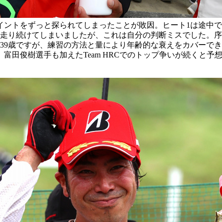
イントをずっと探られてしまったことが敗因。ヒート1は途中で
走り続けてしまいましたが、これは自分の判断ミスでした。序
39歳ですが、練習の方法と量により年齢的な衰えをカバーで
富田俊樹選手も加えたTeam HRCでのトップ争いが続くと