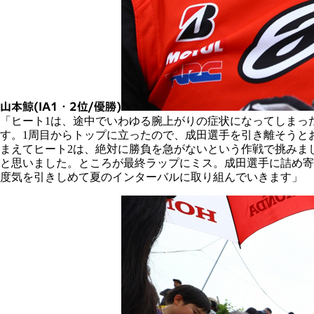
山本鯨(IA1・2位/優勝)
「ヒート1は、途中でいわゆる腕上がりの症状になってしまっ
す。1周目からトップに立ったので、成田選手を引き離そうと
まえてヒート2は、絶対に勝負を急がないという作戦で挑みま
と思いました。ところが最終ラップにミス。成田選手に詰め寄
度気を引きしめて夏のインターバルに取り組んでいきます」