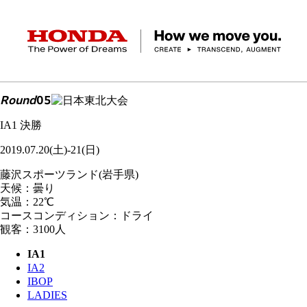
HONDA The Power of Dreams
Round
05
東北大会
クルマ
バイク
パワープロダクツ
マリン
航空
モバイルパワーパック
モビリティサービス
IA1 決勝
カーラインアップ
ラインアップ
耕うん機
ポータブル
HondaJet
クルマ
バイクレンタル
パワープロダクツ一覧
販売・修理店検索
航空エンジン
バイク
2019.07.20(土)-21(日)
軽自動車
コンパクトカー
Honda ON
HondaGO BIKE
藤沢スポーツランド(岩手県)
取扱店検索
発電機
ミドル
アクセサリー
無償修理情報
取扱説明書
RENTAL
天候：曇り
ミニバン
SUV
Honda Monthly
気温：22℃
Honda Dream
除雪機
ハイパワー
ライディングギア
取扱説明書
価格表
Owner
コースコンディション：ドライ
自転車
ネットワーク
ハッチバック・
観客：3100人
スポーツ・セダン
EveryGo
SmaChari
IA1
IA2
IBOP
LADIES