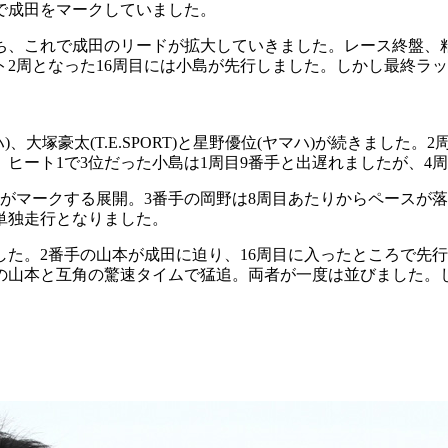
で成田をマークしていました。
ち、これで成田のリードが拡大していきました。レース終盤、粘
ト2周となった16周目には小島が先行しました。しかし最終ラ
、大塚豪太(T.E.SPORT)と星野優位(ヤマハ)が続きまし
ヒート1で3位だった小島は1周目9番手と出遅れましたが、4
本がマークする展開。3番手の岡野は8周目あたりからペースが
単独走行となりました。
した。2番手の山本が成田に迫り、16周目に入ったところで先
の山本と互角の驚速タイムで猛追。両者が一度は並びました。