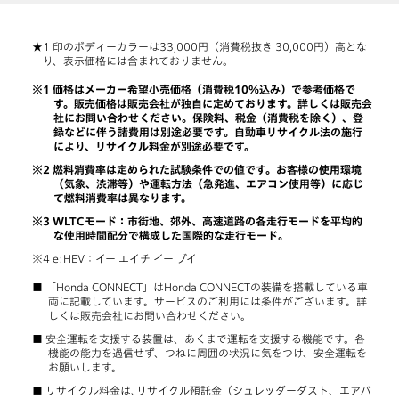
印のボディーカラーは33,000円（消費税抜き 30,000円）高とな
り、表示価格には含まれておりません。
価格はメーカー希望小売価格（消費税10％込み）で参考価格で
す。販売価格は販売会社が独自に定めております。詳しくは販売会
社にお問い合わせください。保険料、税金（消費税を除く）、登
録などに伴う諸費用は別途必要です。自動車リサイクル法の施行
により、リサイクル料金が別途必要です。
燃料消費率は定められた試験条件での値です。お客様の使用環境
（気象、渋滞等）や運転方法（急発進、エアコン使用等）に応じ
て燃料消費率は異なります。
WLTCモード：市街地、郊外、高速道路の各走行モードを平均的
な使用時間配分で構成した国際的な走行モード。
e:HEV：イー エイチ イー ブイ
「Honda CONNECT」はHonda CONNECTの装備を搭載している車
両に記載しています。サービスのご利用には条件がございます。詳
しくは販売会社にお問い合わせください。
安全運転を支援する装置は、あくまで運転を支援する機能です。各
機能の能力を過信せず、つねに周囲の状況に気をつけ、安全運転を
お願いします。
リサイクル料金は､リサイクル預託金（シュレッダーダスト、エアバ