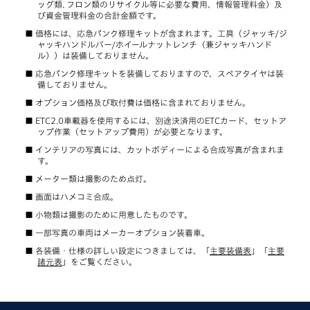
ッグ類､フロン類のリサイクル等に必要な費用、情報管理料金）及
び資金管理料金の合計金額です。
価格には、応急パンク修理キットが含まれます。工具（ジャッキ/ジ
ャッキハンドルバー/ホイールナットレンチ（兼ジャッキハンド
ル））は装備しておりません。
応急パンク修理キットを装備しておりますので、スペアタイヤは装
備しておりません。
オプション価格及び取付費は価格に含まれておりません。
ETC2.0車載器を使用するには、別途決済用のETCカード、セットア
ップ作業（セットアップ費用）が必要となります。
インテリアの写真には、カットボディーによる合成写真が含まれま
す。
メーター類は撮影のため点灯。
画面はハメコミ合成。
小物類は撮影のために用意したものです。
一部写真の車両はメーカーオプション装着車。
各装備・仕様の詳しい設定につきましては、「
主要装備表
」「
主要
諸元表
」をご覧ください。