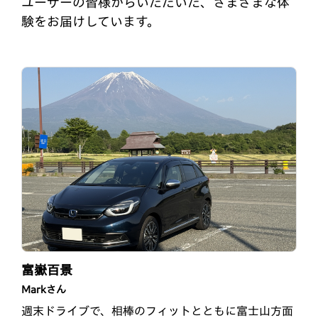
ユーザーの皆様からいただいた、さまざまな体
験をお届けしています。
納車されてから3年！
RSとはじめての桜
富嶽百景
takeタケさん
ケイさん
Markさん
納車されてから3年が経ちました。乗れば乗るほどフ
この春車を買い替えることになり、以前代車で乗った
週末ドライブで、相棒のフィットとともに富士山方面