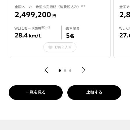
※1
全国メーカー希望小売価格（消費税込み）
全国メ
2,499,200
2,
円
※2※3
WLTCモード燃費
乗車定員
WLT
28.4
27.
5
km/L
名
お気に入り
一覧を見る
比較する