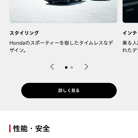
スタイリング
インテ
Hondaのスポーティーを宿したタイムレスなデ
乗る人
ザイン。
れたデ
詳しく見る
性能・安全