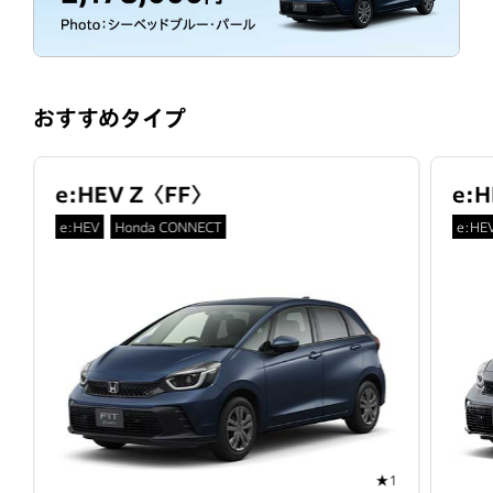
おすすめタイプ
e:HEV Z
〈
FF
〉
e:H
e:HEV
Honda CONNECT
e:HE
★1