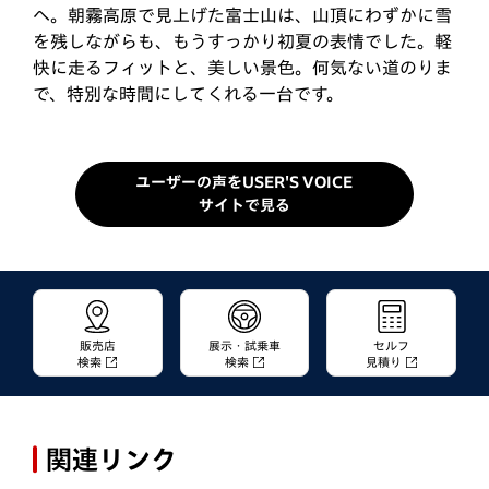
ィットの良さがジワジワと伝わってきて、乗る人の事
際に、加速と取り回しの良さを感じていたフィットを
へ。朝霧高原で見上げた富士山は、山頂にわずかに雪
をよく考えて作られているんだな、という事を実感し
購入することにしました。代車で乗ったのはe:HEVの
を残しながらも、もうすっかり初夏の表情でした。軽
ています。現行型のコンセプトである「心地良い」と
CROSSTARでしたが、走りにも拘りたかったので
快に走るフィットと、美しい景色。何気ない道のりま
いうのはこういう事なんですね！個人的にお気に入り
e:HEVのRSを選択。納車された翌週末には、早速、
で、特別な時間にしてくれる一台です。
なのは「スレートグレー・パール」のボディカラー
奥大井へドライブに出発。「標高の高い場所ならまだ
と、グレーにイ…
桜…
ユーザーの声をUSER'S VOICE
サイトで見る
販売店
展示・試乗車
セルフ
検索
検索
見積り
関連リンク