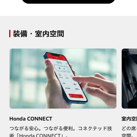
装備・室内空間
Honda CONNECT
室内空
席
つながる安心。つながる便利。コネクテッド技
どの席
術「Honda CONNECT」。
空間。