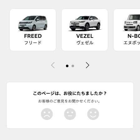
FREED
VEZEL
N-B
フリード
ヴェゼル
エヌボ
このページは、お役にたちましたか？
お客様のご意見をお聞かせください。