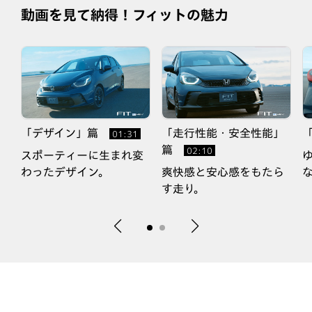
動画を見て納得！フィットの魅力
「デザイン」篇
「走行性能・安全性能」
01:31
篇
02:10
的
スポーティーに生まれ変
わったデザイン。
爽快感と安心感をもたら
す走り。