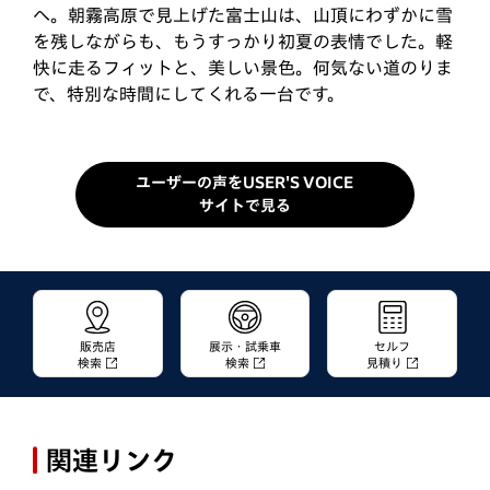
ィットの良さがジワジワと伝わってきて、乗る人の事
際に、加速と取り回しの良さを感じていたフィットを
へ。朝霧高原で見上げた富士山は、山頂にわずかに雪
をよく考えて作られているんだな、という事を実感し
購入することにしました。代車で乗ったのはe:HEVの
を残しながらも、もうすっかり初夏の表情でした。軽
ています。現行型のコンセプトである「心地良い」と
CROSSTARでしたが、走りにも拘りたかったので
快に走るフィットと、美しい景色。何気ない道のりま
いうのはこういう事なんですね！個人的にお気に入り
e:HEVのRSを選択。納車された翌週末には、早速、
で、特別な時間にしてくれる一台です。
なのは「スレートグレー・パール」のボディカラー
奥大井へドライブに出発。「標高の高い場所ならまだ
と、グレーにイ…
桜…
ユーザーの声をUSER'S VOICE
サイトで見る
販売店
展示・試乗車
セルフ
検索
検索
見積り
関連リンク