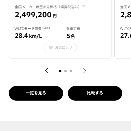
※1
全国メーカー希望小売価格（消費税込み）
全国メ
2,499,200
2,
円
※2※3
WLTCモード燃費
乗車定員
WLT
28.4
27.
5
km/L
名
お気に入り
一覧を見る
比較する