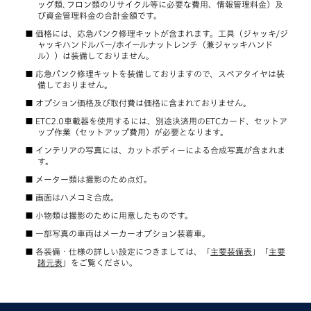
ッグ類､フロン類のリサイクル等に必要な費用、情報管理料金）及
び資金管理料金の合計金額です。
価格には、応急パンク修理キットが含まれます。工具（ジャッキ/ジ
ャッキハンドルバー/ホイールナットレンチ（兼ジャッキハンド
ル））は装備しておりません。
応急パンク修理キットを装備しておりますので、スペアタイヤは装
備しておりません。
オプション価格及び取付費は価格に含まれておりません。
ETC2.0車載器を使用するには、別途決済用のETCカード、セットア
ップ作業（セットアップ費用）が必要となります。
インテリアの写真には、カットボディーによる合成写真が含まれま
す。
メーター類は撮影のため点灯。
画面はハメコミ合成。
小物類は撮影のために用意したものです。
一部写真の車両はメーカーオプション装着車。
各装備・仕様の詳しい設定につきましては、「
主要装備表
」「
主要
諸元表
」をご覧ください。