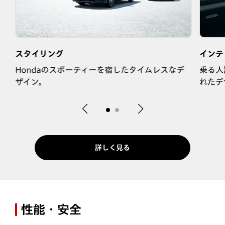
スタイリング
インテ
Hondaのスポーティーを宿したタイムレスなデ
乗る人
ザイン。
れたデ
詳しく見る
性能・安全