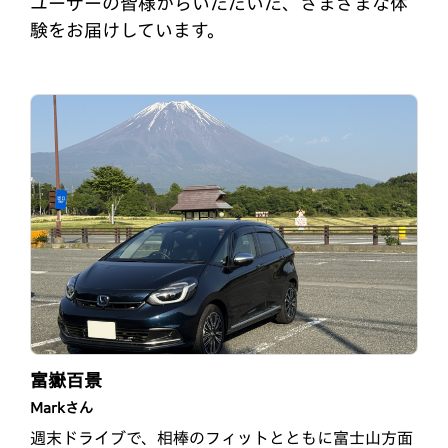
ユーザーの皆様からいただいた、さまざまな体
験をお届けしています。
納車されてから3年！
RSとはじめての桜
富嶽百景
takeタケさん
ケイさん
Markさん
納車されてから3年が経ちました。乗れば乗るほどフ
この春車を買い替えることになり、以前代車で乗った
週末ドライブで、相棒のフィットとともに富士山方面