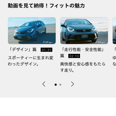
動画を見て納得！フィットの魅力
「デザイン」篇
「走行性能・安全性能」
01:31
篇
02:10
的
スポーティーに生まれ変
わったデザイン。
爽快感と安心感をもたら
す走り。