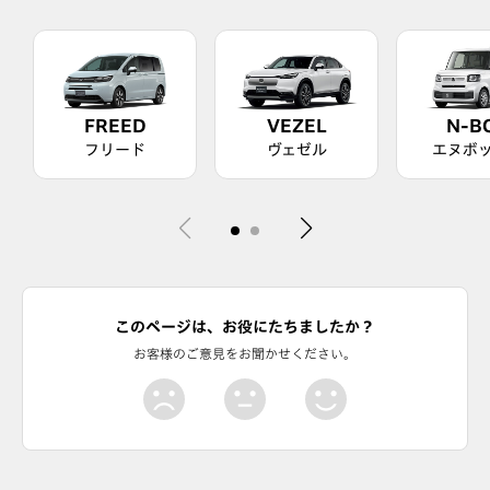
FREED
VEZEL
N-B
フリード
ヴェゼル
エヌボ
このページは、お役にたちましたか？
お客様のご意見をお聞かせください。