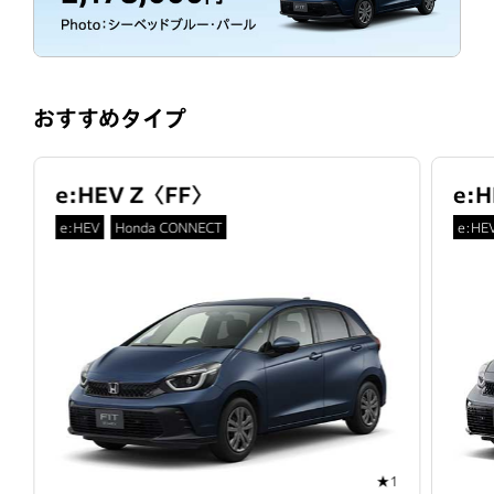
おすすめタイプ
e:HEV Z
〈
FF
〉
e:H
e:HEV
Honda CONNECT
e:HE
★1