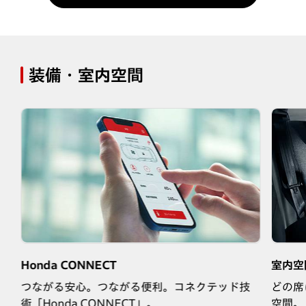
装備・室内空間
Honda CONNECT
室内空
席
つながる安心。つながる便利。コネクテッド技
どの席
術「Honda CONNECT」。
空間。