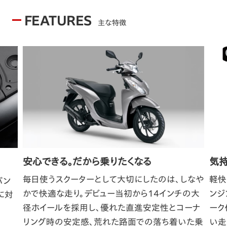
FEATURES
主な特徴
安心できる。だから乗りたくなる
気持
毎日使うスクーターとして大切にしたのは、しなや
軽快
バン
かで快適な走り。デビュー当初から14インチの大
ンジ
に対
径ホイールを採用し、優れた直進安定性とコーナ
ーク
リング時の安定感、荒れた路面での落ち着いた乗
い走