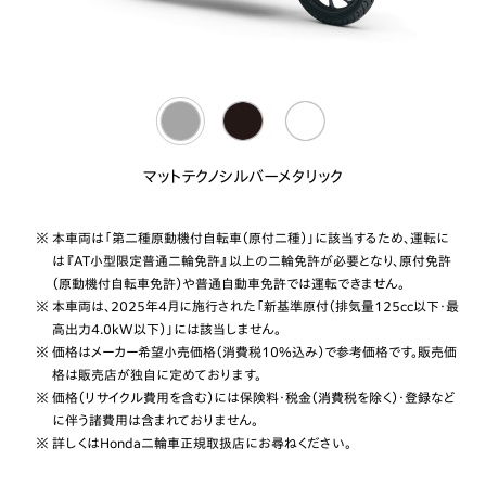
マットテクノシルバーメタリック
※ 本車両は「第二種原動機付自転車（原付二種）」に該当するため、運転に
は『AT小型限定普通二輪免許』以上の二輪免許が必要となり、原付免許
（原動機付自転車免許）や普通自動車免許では運転できません。
※ 本車両は、2025年4月に施行された「新基準原付（排気量125cc以下・最
高出力4.0kW以下）」には該当しません。
※ 価格はメーカー希望小売価格（消費税10%込み）で参考価格です。販売価
格は販売店が独自に定めております。
※ 価格（リサイクル費用を含む）には保険料・税金（消費税を除く）・登録など
に伴う諸費用は含まれておりません。
※ 詳しくはHonda二輪車正規取扱店にお尋ねください。