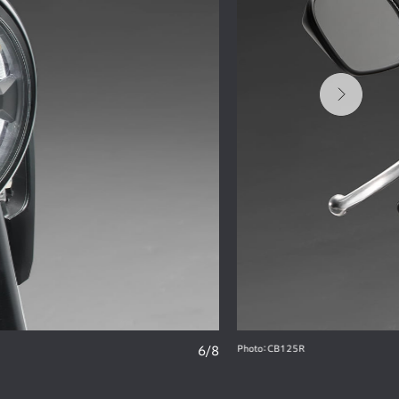
Photo：CB125R
6
/
8