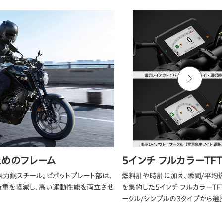
ためのフレーム
5インチ フルカラーT
力鋼スチール。ピボットプレート部は、
燃料計や時計に加え、瞬間/平均
荷重を軽減し、高い運動性能を両立させ
を集約した5インチ フルカラーT
ークル/シンプルの3タイプから選