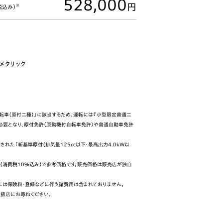
528,000
円
※
税込み）
メタリック
転車（原付二種）」に該当するため、運転には『小型限定普通二
必要となり、原付免許（原動機付自転車免許）や普通自動車免許
行された「新基準原付（排気量125cc以下・最高出力4.0kW以
（消費税10%込み）で参考価格です。販売価格は販売店が独自
）には保険料・登録などに伴う諸費用は含まれておりません。
取扱店にお尋ねください。