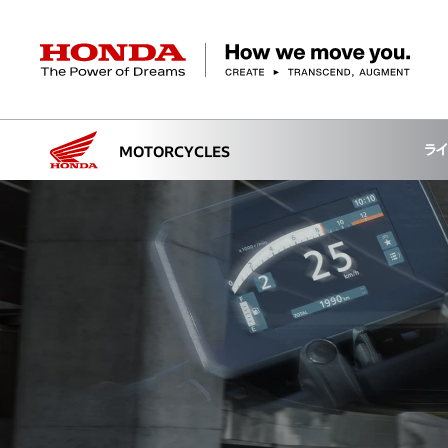
HONDA The Power of Dreams
ラ
MOTORCYCLES
クルマ
バイク
パワープロダクツ
マリン
航空
モバイルパワーパック
モビリティサービス
カーラインアップ
ラインアップ
耕うん機
ポータブル
HondaJet
クルマ
バイクレンタル
パワープロダクツ一覧
販売・修理店検索
航空エンジン
バイク
軽自動車
コンパクトカー
Honda ON
HondaGO BIKE
取扱店検索
発電機
ミドル
アクセサリー
無償修理情報
取扱説明書
RENTAL
ミニバン
SUV
Honda Monthly
Honda Dream
除雪機
ハイパワー
ライディングギア
取扱説明書
価格表
Owner
自転車
ネットワーク
ハッチバック・
スポーツ・セダン
EveryGo
SmaChari