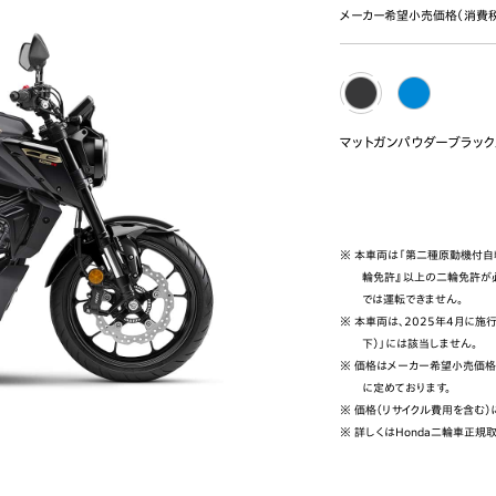
メーカー希望小売価格（消費
マットガンパウダーブラック
※ 本車両は「第二種原動機付自
輪免許』以上の二輪免許が
では運転できません。
※ 本車両は、2025年4月に施
下）」には該当しません。
※ 価格はメーカー希望小売価格
に定めております。
※ 価格（リサイクル費用を含む
※ 詳しくはHonda二輪車正規