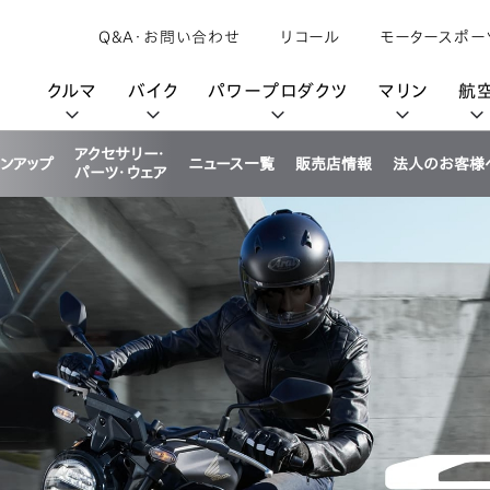
Q&A・お問い合わせ
リコール
モータースポー
クルマ
バイク
パワープロダクツ
マリン
航
アクセサリー・
インアップ
ニュース一覧
販売店情報
法人のお客様
パーツ・ウェア
購入検討中の方へ
取扱説明書/
カタログ閲覧
カタログ閲覧
モビリティロボット
バイクアプリ
パワープロダクツブランド
オーナーサポート
動画ギャラリー
HondaJet
パーツカタログ
販売店検索
Honda Total Care
UNI-ONE
HondaJet Sh
水上のカーボンニュートラル
取扱店検索
Honda Marine DNA
Service
HondaGO
「電動推進機」
展示・試乗車検索
アフターサービス
テクノロジー
世界のプロが選んだ Honda
セルフ見積り
Honda CONNECT
My Honda