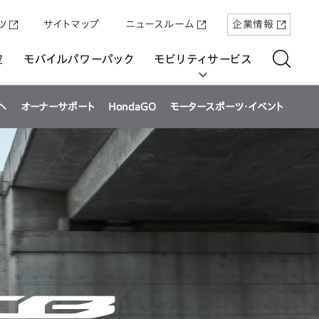
ツ
サイトマップ
ニュースルーム
企業情報
空
モバイルパワーパック
モビリティサービス
へ
オーナーサポート
HondaGO
モータースポーツ・イベント
aring
「Super-ONE」を5月22日（金）に発売
原付一種の電動二輪パーソナルコ
パワープロダクツ
マリン
航空
航空
UNI-ONE
ミューター「ICON e:」