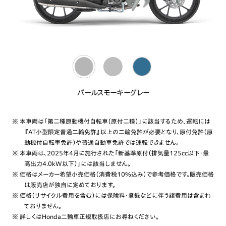
パールスモーキーグレー
※ 本車両は「第二種原動機付自転車（原付二種）」に該当するため、運転には
『AT小型限定普通二輪免許』以上の二輪免許が必要となり、原付免許（原
動機付自転車免許）や普通自動車免許では運転できません。
※ 本車両は、2025年4月に施行された「新基準原付（排気量125cc以下・最
高出力4.0kW以下）」には該当しません。
※ 価格はメーカー希望小売価格（消費税10%込み）で参考価格です。販売価格
は販売店が独自に定めております。
※ 価格（リサイクル費用を含む）には保険料・登録などに伴う諸費用は含まれ
ておりません。
※ 詳しくはHonda二輪車正規取扱店にお尋ねください。