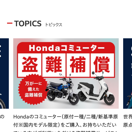
TOPICS
トピックス
ドの
Hondaのコミューター（原付一種/二種/新基準原
世界
付※国内モデル限定）をご購入、お持ちいただい
原