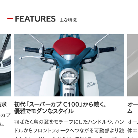
FEATURES
主な特徴
追求
初代「スーパーカブ C100」から続く、
オ
優雅でモダンなスタイル
ム
ーカブ
羽ばたく鳥の翼をモチーフにしたハンドルや、ハン
オー
。
ドルからフロントフォークへつながる可動部より独
体エ