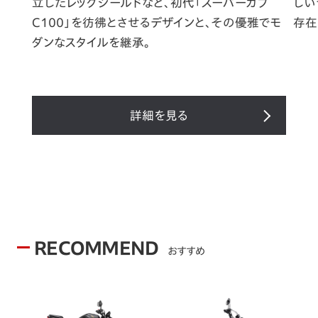
立したレッグシールドなど、初代「スーパーカブ
しい
C100」を彷彿とさせるデザインと、その優雅でモ
存在
ダンなスタイルを継承。
詳細を見る
RECOMMEND
おすすめ