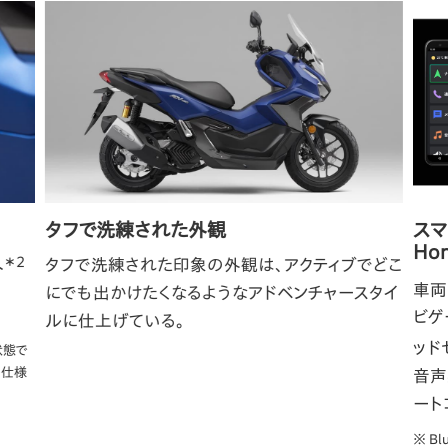
タフで洗練された外観
ス
Hon
＊2
タフで洗練された印象の外観は、アクティブでどこ
ト
車両
にでも出かけたくなるようなアドベンチャースタイ
ビゲ
ルに仕上げている。
ッドセ
状態で
の仕様
音声
ート
※ Bl