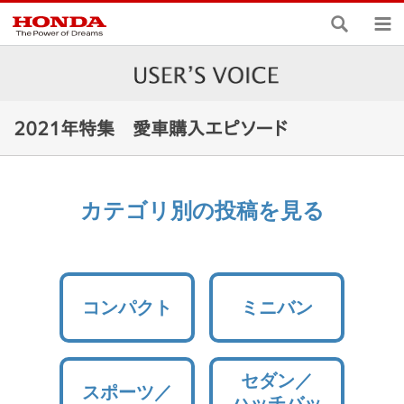
検索
メ
2021年特集 愛車購入エピソード
カテゴリ別の投稿を見る
コンパクト
ミニバン
セダン／
スポーツ／
ハッチバッ