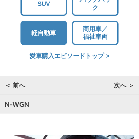
SUV
ク
商用車／
軽自動車
福祉車両
愛車購入エピソードトップ >
＜ 前へ
次へ ＞
N-WGN