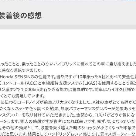
ー装着後の感想
入ったことと、乗ったことのないハイブリッドに憧れてこの車に乗り換えました
和感なく運転できました。
Honda SENSINGの性能です。当然ですが10年乗ったA社と比べて安
コントロール（ACC）と車線維持支援システム（LKAS）を使用することで
ン満タンで1,000km走行できる能力は驚異的です。前車はハイオク仕様で
くとても満足しています。
内に伝わるロードノイズが前車より大きくなりました。A社の車がとても静か
たくなりネットで色々調べた結果、無限パフォーマンスダンパーが効果ありそ
ンスダンパーを取り付けていただきました。金額から、コスパがどうか気にな
ーをします。個人の感想ですが参考になれば幸いです。先ず、気になってい
。その他の効果として、段差を乗り越えた時のショックが小さくなった印象で
だと思います。結果としてハンドリングもいい感じです。元々スポーティーな