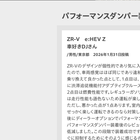
パフォーマンスダンパ
ZR-V e:HEV Z
車好きDJさん
/男性/東京都 2026年1月31日投稿
ZR-Vのデザインが個性的であり気に
たので、車両感覚はほぼ同じであり違
乗り換えて良かった点として、1点目は、
に渋滞追従機能付アダプティブクルーズ
2点目は燃費性能です。レギュラーガソリ
は走行性能も遜色ないため運転が楽し
ただし、悪かった点が1点あります。室
せっかく楽しく運転できるのなら対策し
後にディーラーオプションでパフォーマ
パフォーマンスダンパー装着後のレビュ
低減しました。この段階で装着成功です
ぐに抑制するためにそのように感じるの