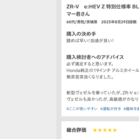
ZR-V e:HEV Z 特別仕様車 BL
マー君さん
60代/男性/茨城県 2025年8月29日投稿
購入の決め手
踏めば早い！加速が良い！
購入検討者へのアドバイス
必ず満足すると思います。
Honda純正の19インチ アルミホイー
無茶苦茶良くなりました。
新型ヴェゼルを乗っていたが、ZR-V e:H
ヴェゼルも良かったが、高級感がかなり
#ここが使いやすい
#運転が好き
#趣味を
総合評価
★★★★★