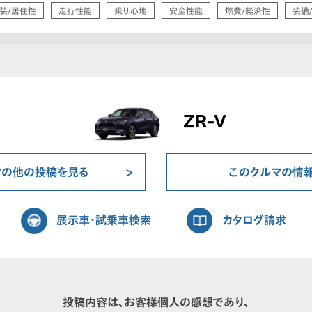
装/居住性
走行性能
乗り心地
安全性能
燃費/経済性
装備
ZR-V
マの他の投稿を見る
このクルマの情
展示車・試乗車検索
カタログ請求
投稿内容は、お客様個人の感想であり、