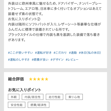
外装はに欧州車風に魅せるため、ドアバイザー、ナンバープレー
トフレーム、エアロ等、日本車に多く付いてるオプションはあえて
装着せず素の状態です。
お気に入りポイント②
内装は随所にソフトパットが入り、レザーシート等豪華な仕様が
ふんだんに標準で装着されている所です。
ブラックスタイルの仕様で内装も黒を基調した装備で落ち着き
があります。
#ここが使いやすい
#運転が好き
#こだわり
#通勤
#休日（私の休日）
#運転のしやすさ
#燃費が良い
#デザイン
#レビュー
総合評価
★★★★★
お気に入りポイント
外観
内装/居住性
走行性能
乗り心地
安全性能
燃費/経済性