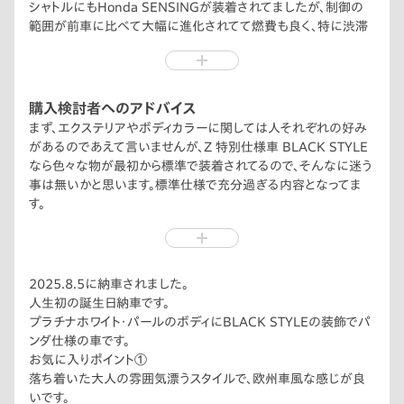
シャトルにもHonda SENSINGが装着されてましたが、制御の
範囲が前車に比べて大幅に進化されてて燃費も良く、特に渋滞
支援の渋滞運転支援機能や渋滞追従機能付アダプティブクルー
ズコントロールについては追従も正確で使い慣れればドライバ
ーの負担は大きく減るので、長時間でも楽です。
購入検討者へのアドバイス
まず、エクステリアやボディカラーに関しては人それぞれの好み
があるのであえて言いませんが、Z 特別仕様車 BLACK STYLE
なら色々な物が最初から標準で装着されてるので、そんなに迷う
事は無いかと思います。標準仕様で充分過ぎる内容となってま
す。
大人の雰囲気漂うSUVをお探しの方にはドストライクな車だと
思います。
2025.8.5に納車されました。
人生初の誕生日納車です。
プラチナホワイト・パールのボディにBLACK STYLEの装飾でパ
ンダ仕様の車です。
お気に入りポイント①
落ち着いた大人の雰囲気漂うスタイルで、欧州車風な感じが良
いです。