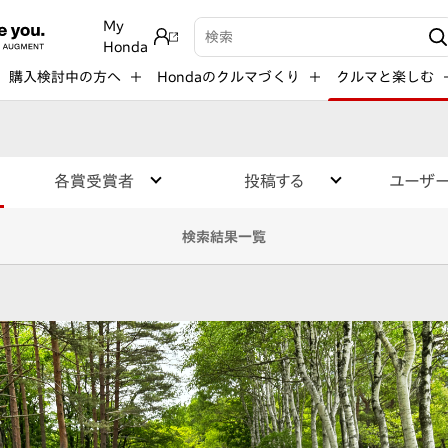
My
検索キーワード入力
Honda
購入検討中の方へ
Hondaのクルマづくり
クルマと楽しむ
各賞受賞者
投稿する
ユーザ
検索結果一覧